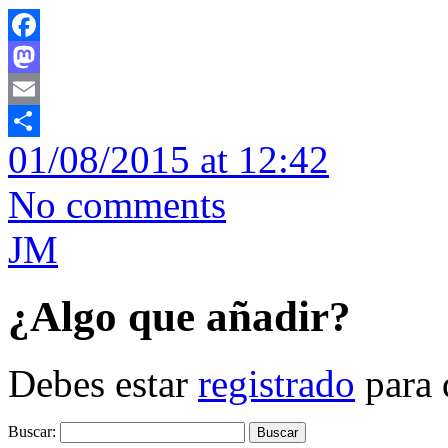
Facebook
Mastodon
Email
01/08/2015 at 12:42
Compartir
No comments
JM
¿Algo que añadir?
Debes estar
registrado
para 
Buscar: